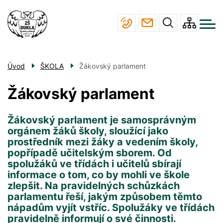
Menu
Přejít
ŠKOLA
navigace
k
hlavnímu
STUDIUM
obsahu
JÍDELNA
Úvod
ŠKOLA
Žákovský parlament
ÚŘEDNÍ DESKA
Žákovský parlament
KONTAKTY
Žákovský parlament je samosprávným
orgánem žáků školy, sloužící jako
prostředník mezi žáky a vedením školy,
popřípadě učitelským sborem. Od
spolužáků ve třídách i učitelů sbírají
informace o tom, co by mohli ve škole
zlepšit. Na pravidelných schůzkách
parlamentu řeší, jakým způsobem těmto
nápadům vyjít vstříc. Spolužáky ve třídách
pravidelně informují o své činnosti.