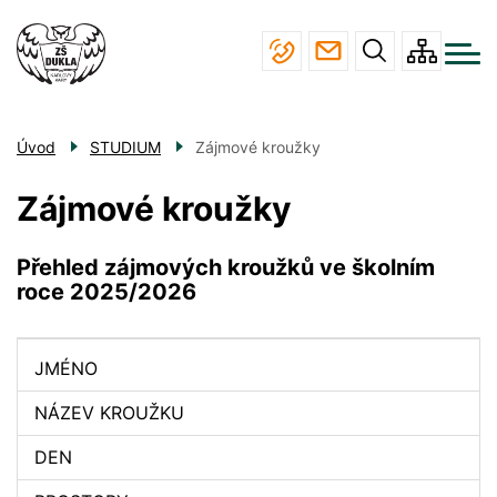
Menu
Přejít
ŠKOLA
navigace
k
hlavnímu
STUDIUM
obsahu
JÍDELNA
Úvod
STUDIUM
Zájmové kroužky
ÚŘEDNÍ DESKA
Zájmové kroužky
KONTAKTY
Přehled zájmových kroužků ve školním
roce 2025/2026
JMÉNO
NÁZEV KROUŽKU
DEN