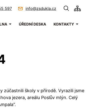
55 597
info@zsdukla.cz
ELNA
ÚŘEDNÍ DESKA
KONTAKTY
4
 zúčastnili školy v přírodě. Vyrazili jsme
hova jezera, areálu Poslův mlýn. Celý
Ampala”.