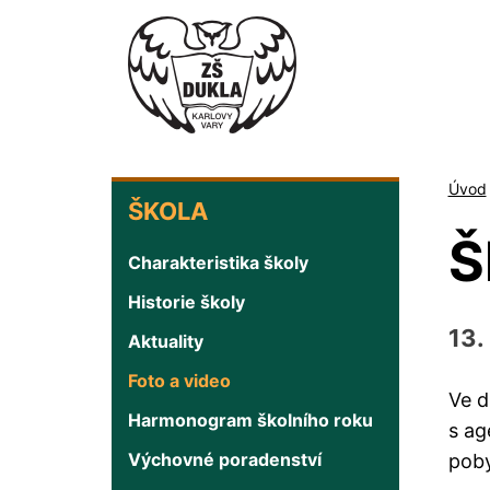
Přejít
k
hlavnímu
obsahu
ŠKOLA
Úvod
ŠKOLA
Š
Charakteristika školy
Historie školy
13.
Aktuality
Foto a video
Ve d
Harmonogram školního roku
s ag
Výchovné poradenství
poby