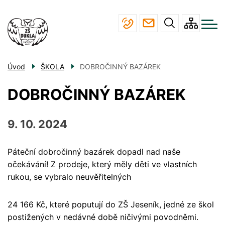
Menu
Přejít
ŠKOLA
navigace
k
hlavnímu
STUDIUM
obsahu
JÍDELNA
Úvod
ŠKOLA
DOBROČINNÝ BAZÁREK
ÚŘEDNÍ DESKA
DOBROČINNÝ BAZÁREK
KONTAKTY
9. 10. 2024
Páteční dobročinný bazárek dopadl nad naše
očekávání! Z prodeje, který měly děti ve vlastních
rukou, se vybralo neuvěřitelných
24 166 Kč, které poputují do ZŠ Jeseník, jedné ze škol
postižených v nedávné době ničivými povodněmi.