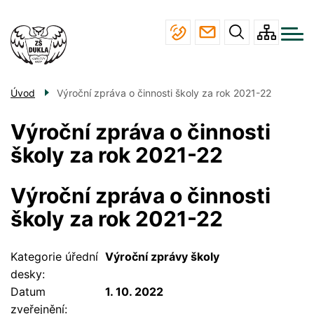
Menu
Přejít
ŠKOLA
navigace
k
hlavnímu
STUDIUM
obsahu
JÍDELNA
Úvod
Výroční zpráva o činnosti školy za rok 2021-22
ÚŘEDNÍ DESKA
Výroční zpráva o činnosti
KONTAKTY
školy za rok 2021-22
Výroční zpráva o činnosti
školy za rok 2021-22
Kategorie úřední
Výroční zprávy školy
desky
Datum
1. 10. 2022
zveřejnění