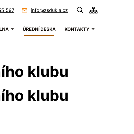
55 597
info@zsdukla.cz
ELNA
ÚŘEDNÍ DESKA
KONTAKTY
ního klubu
ního klubu