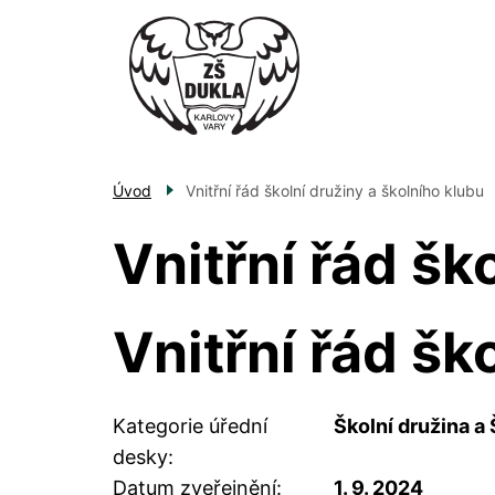
Přejít
k
hlavnímu
obsahu
Úvod
Vnitřní řád školní družiny a školního klubu
Vnitřní řád šk
Vnitřní řád šk
Kategorie úřední
Školní družina a 
desky
Datum zveřejnění
1. 9. 2024