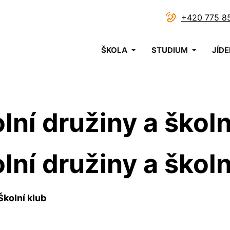
+420 775 8
Menu
ŠKOLA
STUDIUM
JÍD
navigace
olní družiny a škol
olní družiny a škol
Školní klub