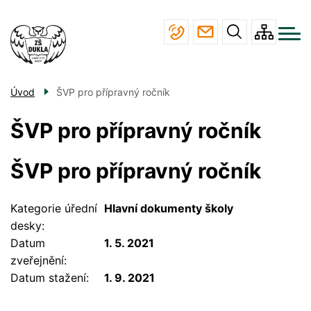
Menu
Přejít
ŠKOLA
navigace
k
hlavnímu
STUDIUM
obsahu
JÍDELNA
Úvod
ŠVP pro přípravný ročník
ÚŘEDNÍ DESKA
ŠVP pro přípravný ročník
KONTAKTY
ŠVP pro přípravný ročník
Kategorie úřední
Hlavní dokumenty školy
desky
Datum
1. 5. 2021
zveřejnění
Datum stažení
1. 9. 2021