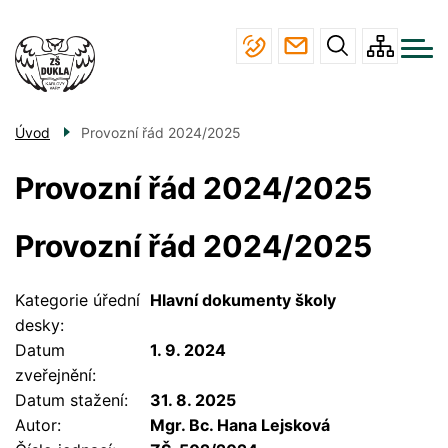
Menu
Přejít
ŠKOLA
navigace
k
hlavnímu
STUDIUM
obsahu
JÍDELNA
Úvod
Provozní řád 2024/2025
ÚŘEDNÍ DESKA
Provozní řád 2024/2025
KONTAKTY
Provozní řád 2024/2025
Kategorie úřední
Hlavní dokumenty školy
desky
Datum
1. 9. 2024
zveřejnění
Datum stažení
31. 8. 2025
Autor
Mgr. Bc. Hana Lejsková