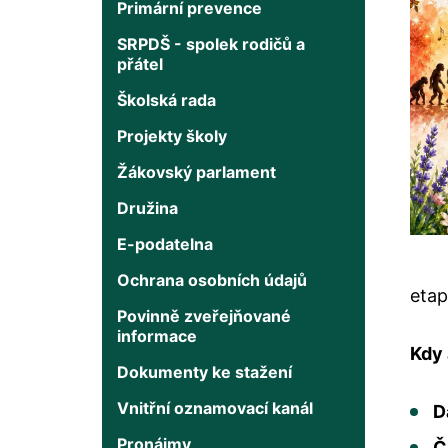
Primární prevence
SRPDŠ - spolek rodičů a
přátel
Školská rada
Projekty školy
Žákovský parlament
Družina
E-podatelna
Ochrana osobních údajů
etap
Povinně zveřejňované
informace
Kdy 
Dokumenty ke stažení
Vnitřní oznamovací kanál
D
Pronájmy
Č