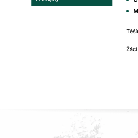
M
Těší
Žáci