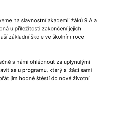
veme na slavnostní akademii žáků 9.A a
oná u příležitosti zakončení jejich
ší základní škole ve školním roce
lečně s námi ohlédnout za uplynulými
bavit se u programu, který si žáci sami
opřát jim hodně štěstí do nové životní