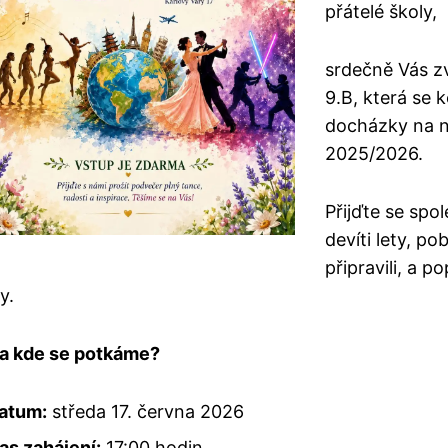
přátelé školy,
srdečně Vás z
9.B, která se k
docházky na na
2025/2026.
Přijďte se spo
devíti lety, po
připravili, a p
y.
a kde se potkáme?
atum:
středa 17. června 2026
as zahájení:
17:00 hodin