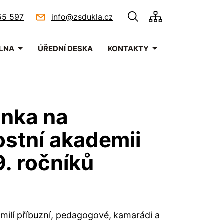
55 597
info@zsdukla.cz
ELNA
ÚŘEDNÍ DESKA
KONTAKTY
nka na
ostní akademii
9. ročníků
 milí příbuzní, pedagogové, kamarádi a