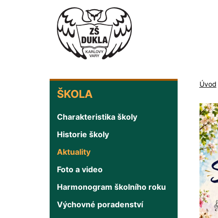
Přejít
k
hlavnímu
obsahu
ŠKOLA
Úvod
ŠKOLA
Charakteristika školy
Historie školy
Aktuality
Foto a video
Harmonogram školního roku
Výchovné poradenství