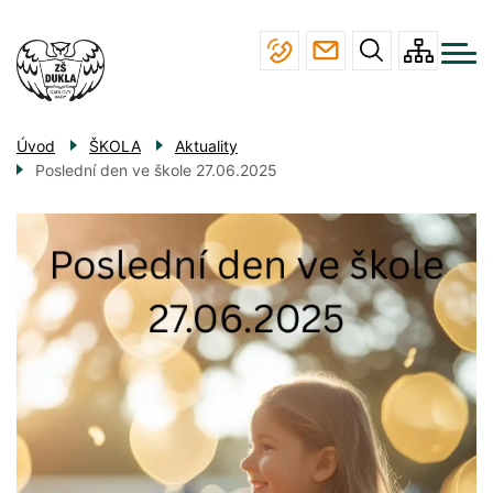
Menu
Přejít
ŠKOLA
navigace
k
hlavnímu
STUDIUM
obsahu
JÍDELNA
Úvod
ŠKOLA
Aktuality
ÚŘEDNÍ DESKA
Poslední den ve škole 27.06.2025
KONTAKTY