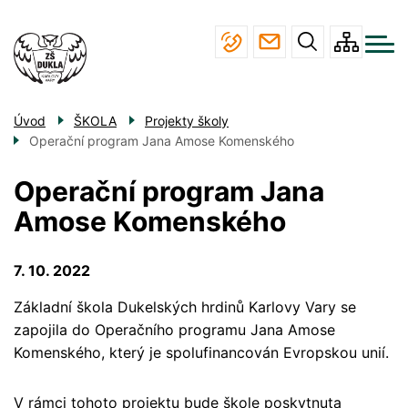
Menu
Přejít
ŠKOLA
navigace
k
hlavnímu
STUDIUM
obsahu
JÍDELNA
Úvod
ŠKOLA
Projekty školy
ÚŘEDNÍ DESKA
Operační program Jana Amose Komenského
KONTAKTY
Operační program Jana
Amose Komenského
7. 10. 2022
Základní škola Dukelských hrdinů Karlovy Vary se
zapojila do Operačního programu Jana Amose
Komenského, který je spolufinancován Evropskou unií.
V rámci tohoto projektu bude škole poskytnuta