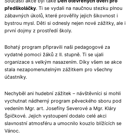
Součástí akce byl také
Den otevřených dveří pro
předškoláčky
. Ti se vydali na naučnou stezku plnou
zábavných úkolů, které prověřily jejich šikovnost i
bystrou mysl. Děti si odnesly nejen nové zážitky, ale i
první dojmy z prostředí školy.
Bohatý program připravili naši pedagogové za
vydatné pomoci žáků z II. stupně. Ti se ujali
organizace s velkým nasazením. Díky všem se akce
stala nezapomenutelným zážitkem pro všechny
účastníky.
Nechyběl ani hudební zážitek – návštěvníci si mohli
vychutnat nádherný program pěveckého sboru pod
vedením Mgr. art. Josefíny Severové a Mgr. Kláry
Špičkové. Jejich vystoupení dodalo celé akci
slavnostní atmosféru a umocnilo kouzlo blížících se
Vánoc.