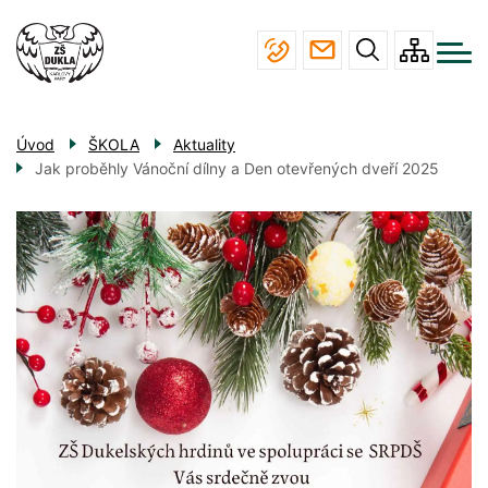
Menu
Přejít
ŠKOLA
navigace
k
hlavnímu
STUDIUM
obsahu
JÍDELNA
Úvod
ŠKOLA
Aktuality
ÚŘEDNÍ DESKA
Jak proběhly Vánoční dílny a Den otevřených dveří 2025
KONTAKTY