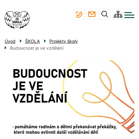
Menu
Přejít
ŠKOLA
navigace
k
hlavnímu
STUDIUM
obsahu
JÍDELNA
Úvod
ŠKOLA
Projekty školy
ÚŘEDNÍ DESKA
Budoucnost je ve vzdělání
KONTAKTY