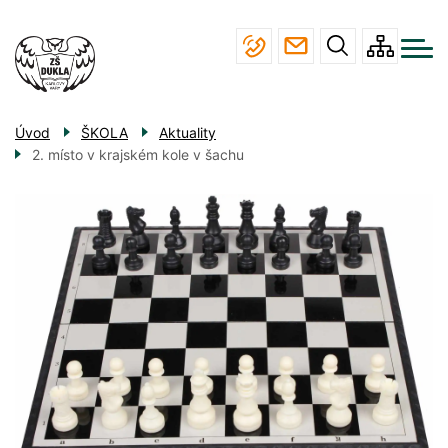
Menu
Přejít
ŠKOLA
navigace
k
hlavnímu
STUDIUM
obsahu
JÍDELNA
Úvod
ŠKOLA
Aktuality
ÚŘEDNÍ DESKA
2. místo v krajském kole v šachu
KONTAKTY