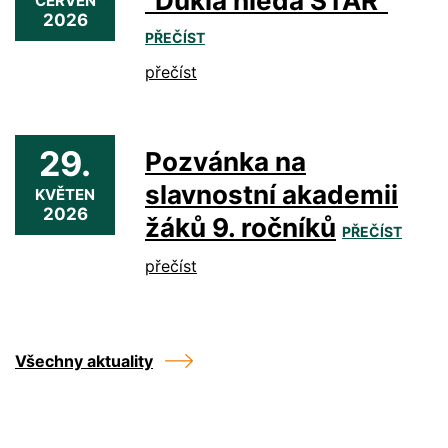
"Dukla hledá STAR"
ČERVEN
2026
PŘEČÍST
přečíst
29.
Pozvánka na
slavnostní akademii
KVĚTEN
2026
žáků 9. ročníků
PŘEČÍST
přečíst
Všechny aktuality