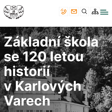
Menu
Přejít
ŠKOLA
navigace
k
hlavnímu
STUDIUM
obsahu
JÍDELNA
Základní škola
ÚŘEDNÍ DESKA
KONTAKTY
se 120 letou
historií
v Karlových
Varech